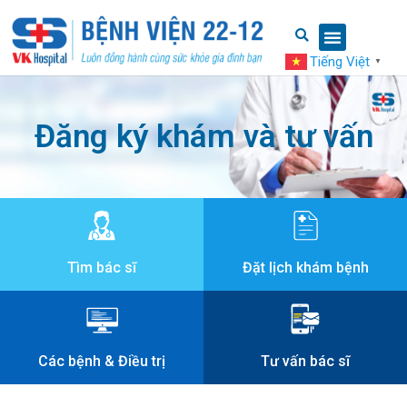
Tiếng Việt
▼
Đăng ký khám và tư vấn
Tìm bác sĩ
Đặt lịch khám bệnh
Các bệnh & Điều trị
Tư vấn bác sĩ