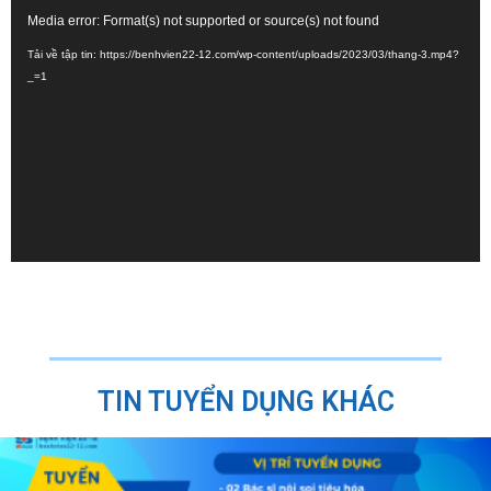
Trình
Media error: Format(s) not supported or source(s) not found
chơi
Video
Tải về tập tin: https://benhvien22-12.com/wp-content/uploads/2023/03/thang-3.mp4?
_=1
TIN TUYỂN DỤNG KHÁC