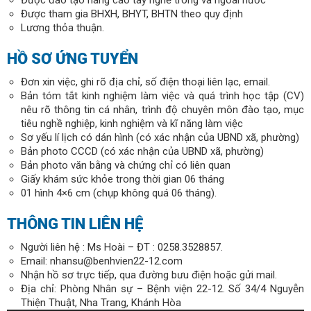
Được đào tạo nâng cao tay nghề trong và ngoài nước
Được tham gia BHXH, BHYT, BHTN theo quy định
Lương thỏa thuận.
HỒ SƠ ỨNG TUYỂN
Đơn xin việc, ghi rõ địa chỉ, số điện thoại liên lạc, email.
Bản tóm tắt kinh nghiệm làm việc và quá trình học tập (CV)
nêu rõ thông tin cá nhân, trình độ chuyên môn đào tạo, mục
tiêu nghề nghiệp, kinh nghiệm và kĩ năng làm việc
Sơ yếu lí lịch có dán hình (có xác nhận của UBND xã, phường)
Bản photo CCCD (có xác nhận của UBND xã, phường)
Bản photo văn bằng và chứng chỉ có liên quan
Giấy khám sức khỏe trong thời gian 06 tháng
01 hình 4×6 cm (chụp không quá 06 tháng).
THÔNG TIN LIÊN HỆ
Người liên hệ : Ms Hoài – ĐT : 0258.3528857.
Email: nhansu@benhvien22-12.com
Nhận hồ sơ trực tiếp, qua đường bưu điện hoặc gửi mail.
Địa chỉ: Phòng Nhân sự – Bệnh viện 22-12. Số 34/4 Nguyễn
Thiện Thuật, Nha Trang, Khánh Hòa