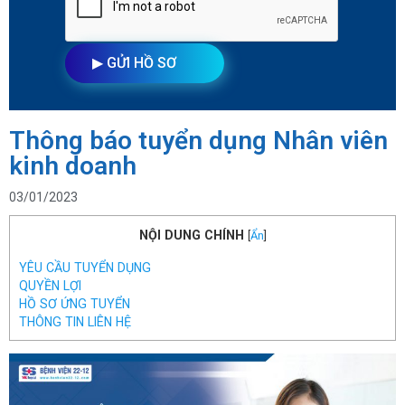
Thông báo tuyển dụng Nhân viên
kinh doanh
03/01/2023
NỘI DUNG CHÍNH
[
Ẩn
]
YÊU CẦU TUYỂN DỤNG
QUYỀN LỢI
HỒ SƠ ỨNG TUYỂN
THÔNG TIN LIÊN HỆ