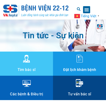
Tiếng Việt
▼
Tin tức - Sự kiện
Tìm bác sĩ
Đặt lịch khám bệnh
Các bệnh & Điều trị
Tư vấn bác sĩ