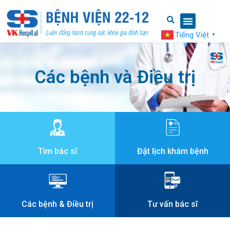
Tiếng Việt
▼
Các bệnh và Điều trị
Tìm bác sĩ
Đặt lịch khám bệnh
Các bệnh & Điều trị
Tư vấn bác sĩ