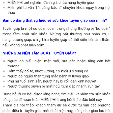
MIỄN PHÍ xét nghiệm đánh giá chức năng tuyến giáp
Miễn phí tư vấn 1:1 cùng bác sĩ chuyên khoa ngay trong hội
thảo.
Bạn có đang thật sự hiểu về sức khỏe tuyến giáp của mình?
Tuyến giáp là một cơ quan quan trọng nhưng thường bị “bỏ quên”
trong tầm soát sức khỏe. Những bất thường như nhân xơ, u
nang, cường giáp, u.n.g t.h.ư tuyến giáp có thể diễn tiến âm thầm
nếu không phát hiện sớm.
NHỮNG AI NÊN TẦM SOÁT TUYẾN GIÁP?
Người có biểu hiện: mệt mỏi, sụt cân hoặc tăng cân bất
thường
Cảm thấy cổ to, nuốt vướng, có khối u ở vùng cổ
Người có người thân từng mắc bệnh lý tuyến giáp
Phụ nữ tuổi sinh sản, người hay bị rối loạn kinh nguyệt
Người thường xuyên bị mất ngủ, t.i.m đập nhanh, run tay
Đừng bỏ lỡ cơ hội được lắng nghe, tìm hiểu và kiểm tra sức khỏe
cùng bác sĩ hoàn toàn MIỄN PHÍ trong hội thảo đặc biệt này.
Tham gia hội thảo, khách tham dự sẽ được tư vấn các phương
pháp điều trị tuyến giáp mới nhất hiện nay, cũng như giao lưu hỏi