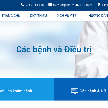
0769 115 115
service@benhvien22-12.com
34/4
TRANG CHỦ
GIỚI THIỆU
DỊCH VỤ Y TẾ
HƯỚNG DẪN
Các bệnh và Điều trị
Đặt lịch khám bệnh
Các bệnh & Điều