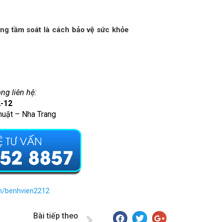
ộng tầm soát là cách bảo vệ sức khỏe
òng liên hệ:
2-12
huật – Nha Trang
m/benhvien2212
Bài tiếp theo