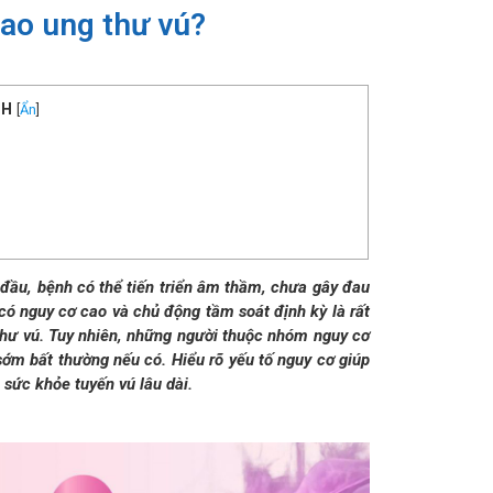
ao ung thư vú?
NH
[
Ẩn
]
n đầu, bệnh có thể tiến triển âm thầm, chưa gây đau
có nguy cơ cao và chủ động tầm soát định kỳ là rất
 thư vú. Tuy nhiên, những người thuộc nhóm nguy cơ
sớm bất thường nếu có. Hiểu rõ yếu tố nguy cơ giúp
sức khỏe tuyến vú lâu dài.