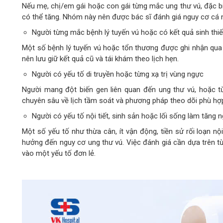
Nếu mẹ, chị/em gái hoặc con gái từng mắc ung thư vú, đặc biệ
có thể tăng. Nhóm này nên được bác sĩ đánh giá nguy cơ cá 
Người từng mắc bệnh lý tuyến vú hoặc có kết quả sinh thi
Một số bệnh lý tuyến vú hoặc tổn thương được ghi nhận qua 
nên lưu giữ kết quả cũ và tái khám theo lịch hẹn.
Người có yếu tố di truyền hoặc từng xạ trị vùng ngực
Người mang đột biến gen liên quan đến ung thư vú, hoặc từ
chuyên sâu về lịch tầm soát và phương pháp theo dõi phù hợ
Người có yếu tố nội tiết, sinh sản hoặc lối sống làm tăng 
Một số yếu tố như thừa cân, ít vận động, tiền sử rối loạn nộ
hưởng đến nguy cơ ung thư vú. Việc đánh giá cần dựa trên t
vào một yếu tố đơn lẻ.