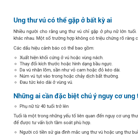
Ung thư vú có thể gặp ở bất kỳ ai
Nhiều người cho rằng ung thư vú chỉ gặp ở phụ nữ lớn tuổi.
khác nhau. Một số trường hợp không có triệu chứng rõ ràng ch
Các dấu hiệu cảnh báo có thể bao gồm:
Xuất hiện khối cứng ở vú hoặc vùng nách.
Thay đổi kích thước hoặc hình dạng bầu ngực.
Da vú nhăn lõm, sần như vỏ cam hoặc đỏ kéo dài.
Núm vú tụt vào trong hoặc chảy dịch bất thường.
Đau tức kéo dài ở vùng vú.
Những ai cần đặc biệt chú ý nguy cơ ung 
Phụ nữ từ 40 tuổi trở lên
Tuổi là một trong những yếu tố liên quan đến nguy cơ ung thư v
để được tư vấn lịch tầm soát phù hợp.
Người có tiền sử gia đình mắc ung thư vú hoặc ung thư bu