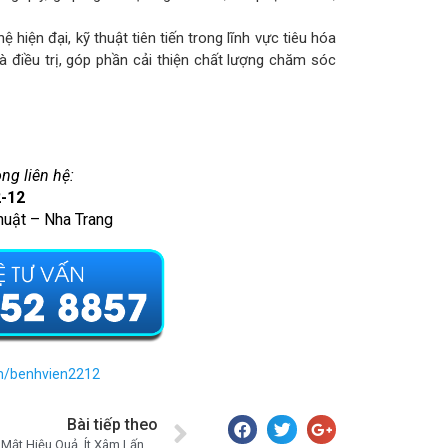
hiện đại, kỹ thuật tiên tiến trong lĩnh vực tiêu hóa
à điều trị, góp phần cải thiện chất lượng chăm sóc
òng liên hệ:
2-12
huật – Nha Trang
m/benhvien2212
Bài tiếp theo
Điều Trị Sỏi Đường Mật Hiệu Quả, Ít Xâm Lấn Với Phẫu Thuật Nội Soi Kết Hợp Nội Soi Mật Tụy Ngược Dòng Ercp