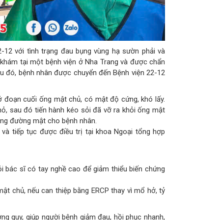
2-12 với tình trạng đau bụng vùng hạ sườn phải và
m khám tại một bệnh viện ở Nha Trang và được chẩn
Sau đó, bệnh nhân được chuyển đến Bệnh viện 22-12
 ở đoạn cuối ống mật chủ, có mật độ cứng, khó lấy.
hỏ, sau đó tiến hành kéo sỏi đã vỡ ra khỏi ống mật
rùng đường mật cho bệnh nhân.
 và tiếp tục được điều trị tại khoa Ngoại tổng hợp
ỏi bác sĩ có tay nghề cao để giảm thiểu biến chứng
mật chủ, nếu can thiệp bằng ERCP thay vì mổ hở, tỷ
ng quy, giúp người bệnh giảm đau, hồi phục nhanh,