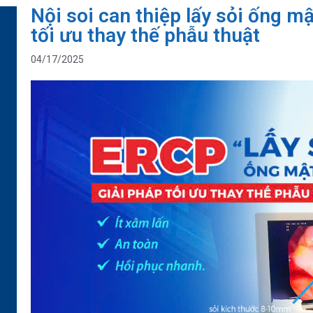
Nội soi can thiệp lấy sỏi ống m
tối ưu thay thế phẫu thuật
04/17/2025