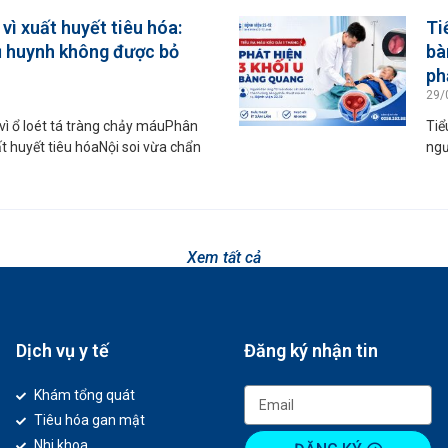
vì xuất huyết tiêu hóa:
Ti
ụ huynh không được bỏ
bà
ph
29/
ì ổ loét tá tràng chảy máuPhân
Tiể
ất huyết tiêu hóaNội soi vừa chẩn
ngư
Xem tất cả
Dịch vụ y tế
Đăng ký nhận tin
Khám tổng quát
Tiêu hóa gan mật
Nhi khoa