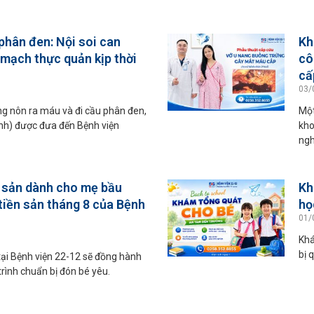
phân đen: Nội soi can
Kh
h mạch thực quản kịp thời
cô
cấ
03/
ạng nôn ra máu và đi cầu phân đen,
Một
Ninh) được đưa đến Bệnh viện
kho
ngh
i sản dành cho mẹ bầu
Kh
 tiền sản tháng 8 của Bệnh
họ
01/
Khá
bị 
tại Bệnh viện 22-12 sẽ đồng hành
rình chuẩn bị đón bé yêu.