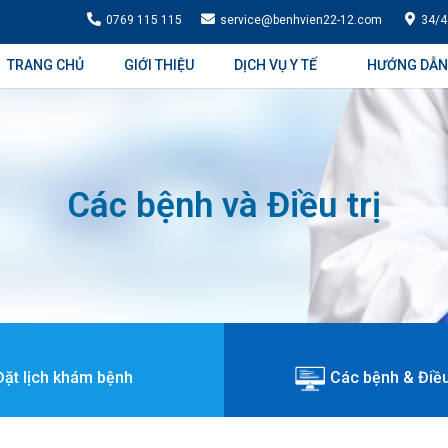
0769 115 115
service@benhvien22-12.com
34/4
TRANG CHỦ
GIỚI THIỆU
DỊCH VỤ Y TẾ
HƯỚNG DẪN
Các bệnh và Điều trị
Đặt lịch khám bệnh
Các bệnh & Điều