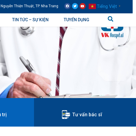
Tiếng Việt
 Nguyễn Thiện Thuật, TP. Nha Trang
▼
TIN TỨC – SỰ KIỆN
TUYỂN DỤNG
 trị
Tư vấn bác sĩ