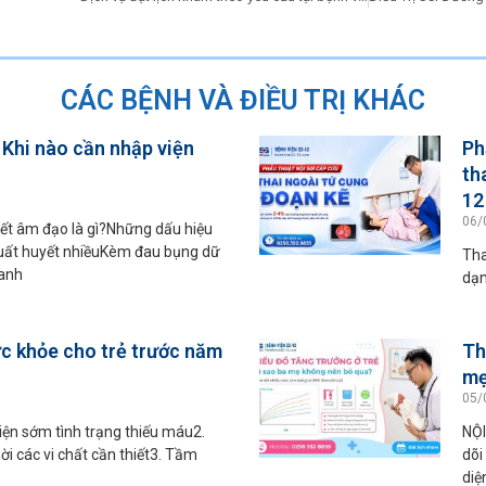
CÁC BỆNH VÀ ĐIỀU TRỊ KHÁC
 Khi nào cần nhập viện
Ph
th
12
06/
t âm đạo là gì?Những dấu hiệu
uất huyết nhiềuKèm đau bụng dữ
Tha
xanh
dạn
ức khỏe cho trẻ trước năm
Th
mẹ
05/
ện sớm tình trạng thiếu máu2.
NỘI
ời các vi chất cần thiết3. Tầm
dõi
diệ