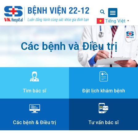
Tiếng Việt
▼
Các bệnh và Điều trị
Tìm bác sĩ
Đặt lịch khám bệnh
Các bệnh & Điều trị
Tư vấn bác sĩ