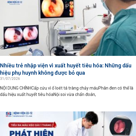
Nhiều trẻ nhập viện vì xuất huyết tiêu hóa: Những dấu
hiệu phụ huynh không được bỏ qua
31/07/2026
NỘI DUNG CHÍNHCấp cứu vì ổ loét tá tràng chảy máuPhân đen có thể là
dấu hiệu xuất huyết tiêu hóaNội soi vừa chẩn đoán,