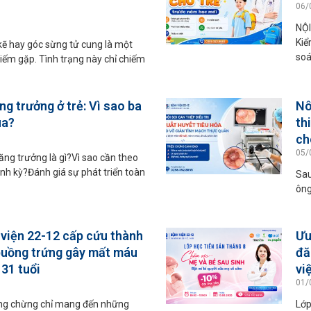
06/
NỘI
Kiể
kẽ hay góc sừng tử cung là một
soá
iếm gặp. Tình trạng này chỉ chiếm
ng trưởng ở trẻ: Vì sao ba
Nô
ua?
th
ch
05/
ng trưởng là gì?Vì sao cần theo
ịnh kỳ?Đánh giá sự phát triển toàn
Sau
ông
viện 22-12 cấp cứu thành
Ưu
buồng trứng gây mất máu
đă
31 tuổi
vi
01/
ởng chừng chỉ mang đến những
Lớp