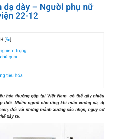
 dạ dày – Người phụ nữ
viện 22-12
NH
[
Ẩn
]
 nghiêm trọng
 chủ quan
ờng tiêu hóa
iêu hóa thường gặp tại Việt Nam, có thể gây nhiều
p thời. Nhiều người cho rằng khi mắc xương cá, dị
 nhiên, đối với những mảnh xương sắc nhọn, nguy cơ
hể xảy ra.