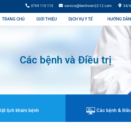
0769 115 115
service@benhvien22-12.com
34/4
TRANG CHỦ
GIỚI THIỆU
DỊCH VỤ Y TẾ
HƯỚNG DẪN
Các bệnh và Điều trị
Đặt lịch khám bệnh
Các bệnh & Điều