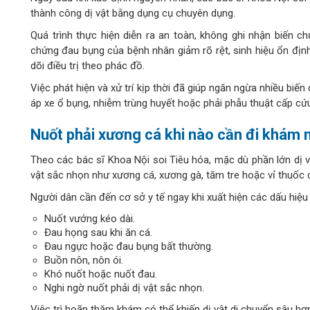
thành công dị vật bằng dụng cụ chuyên dụng.
Quá trình thực hiện diễn ra an toàn, không ghi nhận biến c
chứng đau bụng của bệnh nhân giảm rõ rệt, sinh hiệu ổn định,
dõi điều trị theo phác đồ.
Việc phát hiện và xử trí kịp thời đã giúp ngăn ngừa nhiều bi
áp xe ổ bụng, nhiễm trùng huyết hoặc phải phẫu thuật cấp cứ
Nuốt phải xương cá khi nào cần đi khám 
Theo các bác sĩ Khoa Nội soi Tiêu hóa, mặc dù phần lớn dị v
vật sắc nhọn như xương cá, xương gà, tăm tre hoặc vỉ thuốc
Người dân cần đến cơ sở y tế ngay khi xuất hiện các dấu hiệu
Nuốt vướng kéo dài.
Đau họng sau khi ăn cá.
Đau ngực hoặc đau bụng bất thường.
Buồn nôn, nôn ói.
Khó nuốt hoặc nuốt đau.
Nghi ngờ nuốt phải dị vật sắc nhọn.
Việc trì hoãn thăm khám có thể khiến dị vật di chuyển sâu h