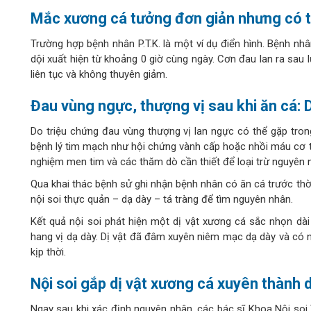
Mắc xương cá tưởng đơn giản nhưng có t
Trường hợp bệnh nhân P.T.K. là một ví dụ điển hình. Bệnh nhâ
dội xuất hiện từ khoảng 0 giờ cùng ngày. Cơn đau lan ra sau
liên tục và không thuyên giảm.
Đau vùng ngực, thượng vị sau khi ăn cá:
Do triệu chứng đau vùng thượng vị lan ngực có thể gặp tron
bệnh lý tim mạch như hội chứng vành cấp hoặc nhồi máu cơ t
nghiệm men tim và các thăm dò cần thiết để loại trừ nguyên
Qua khai thác bệnh sử ghi nhận bệnh nhân có ăn cá trước thời
nội soi thực quản – dạ dày – tá tràng để tìm nguyên nhân.
Kết quả nội soi phát hiện một dị vật xương cá sắc nhọn dà
hang vị dạ dày. Dị vật đã đâm xuyên niêm mạc dạ dày và có 
kịp thời.
Nội soi gắp dị vật xương cá xuyên thành 
Ngay sau khi xác định nguyên nhân, các bác sĩ Khoa Nội soi T