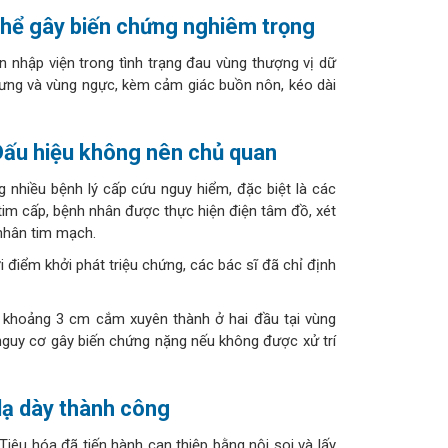
hể gây biến chứng nghiêm trọng
n nhập viện trong tình trạng đau vùng thượng vị dữ
 lưng và vùng ngực, kèm cảm giác buồn nôn, kéo dài
 Dấu hiệu không nên chủ quan
g nhiều bệnh lý cấp cứu nguy hiểm, đặc biệt là các
im cấp, bệnh nhân được thực hiện điện tâm đồ, xét
 nhân tim mạch.
 điểm khởi phát triệu chứng, các bác sĩ đã chỉ định
i khoảng 3 cm cắm xuyên thành ở hai đầu tại vùng
nguy cơ gây biến chứng nặng nếu không được xử trí
dạ dày thành công
iêu hóa đã tiến hành can thiệp bằng nội soi và lấy