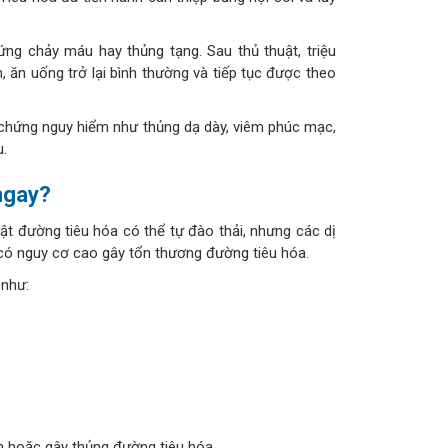
hứng chảy máu hay thủng tạng. Sau thủ thuật, triệu
 ăn uống trở lại bình thường và tiếp tục được theo
ến chứng nguy hiểm như thủng dạ dày, viêm phúc mạc,
u.
ngay?
ật đường tiêu hóa có thể tự đào thải, nhưng các dị
 có nguy cơ cao gây tổn thương đường tiêu hóa.
 như:
ơn hoặc gây thủng đường tiêu hóa.