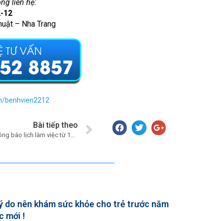
òng liên hệ:
2-12
huật – Nha Trang
m/benhvien2212
Bài tiếp theo
Bệnh viện 22-12 thông báo lịch làm việc từ 15/06-21/06/2026
lý do nên khám sức khỏe cho trẻ trước năm
c mới !