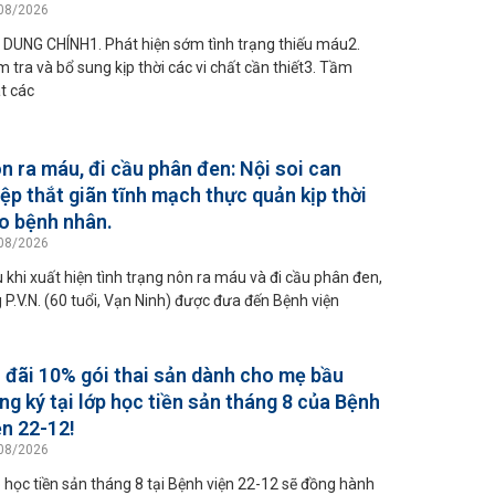
08/2026
 DUNG CHÍNH1. Phát hiện sớm tình trạng thiếu máu2.
m tra và bổ sung kịp thời các vi chất cần thiết3. Tầm
t các
n ra máu, đi cầu phân đen: Nội soi can
iệp thắt giãn tĩnh mạch thực quản kịp thời
o bệnh nhân.
08/2026
 khi xuất hiện tình trạng nôn ra máu và đi cầu phân đen,
 P.V.N. (60 tuổi, Vạn Ninh) được đưa đến Bệnh viện
 đãi 10% gói thai sản dành cho mẹ bầu
ng ký tại lớp học tiền sản tháng 8 của Bệnh
ện 22-12!
08/2026
 học tiền sản tháng 8 tại Bệnh viện 22-12 sẽ đồng hành