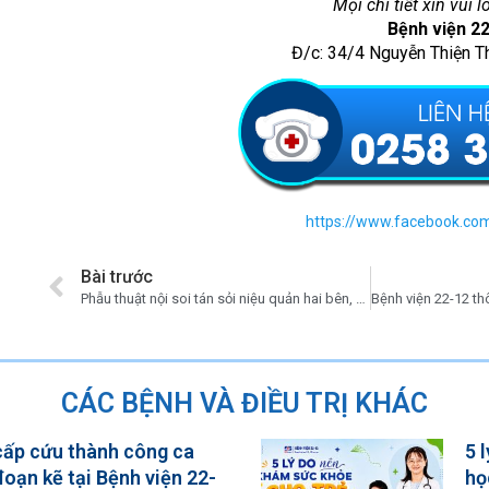
Mọi chi tiết xin vui l
Bệnh viện 2
Đ/c: 34/4 Nguyễn Thiện T
https://www.facebook.co
Bài trước
Phẫu thuật nội soi tán sỏi niệu quản hai bên, bảo tồn chức năng thận cho người bệnh
CÁC BỆNH VÀ ĐIỀU TRỊ KHÁC
 cấp cứu thành công ca
5 
đoạn kẽ tại Bệnh viện 22-
họ