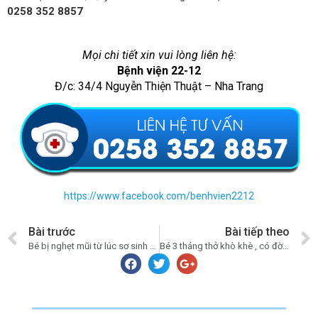
0258 352 8857
Mọi chi tiết xin vui lòng liên hệ:
Bệnh viện 22-12
Đ/c: 34/4 Nguyễn Thiện Thuật – Nha Trang
https://www.facebook.com/benhvien2212
Bài trước
Bài tiếp theo
Bé bị nghẹt mũi từ lúc sơ sinh đến 4 tháng vẫn chưa hết phải làm sao?
Bé 3 tháng thở khò khè , có đờm và hay sặc nước bọt là bệnh gì?