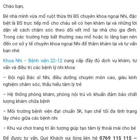
Chào bạn,
Bé nhà mình vừa mổ ruột thừa thì BS chuyên khoa ngoại Nhi, đặc
biệt là BS trực tiếp mổ cho cháu sẽ có hẹn khám lại và những lời
dặn về cách chăm sóc theo dõi vết mổ tại nhà cho gia đình.
Trong các trường hợp bất thường sau mổ hoặc lo lắng bạn nên
đến cơ sở y tế chuyên khoa ngoại Nhi để thăm khám lại và tư vấn
bạn nhé.
Khoa Nhi – Bệnh viện 22-12
cung cấp đầy đủ dịch vụ khám, tư
vấn và điều trị các bệnh lý nhi khoa:
– Đội ngũ Bác sĩ Nhi, điều dưỡng chuyên môn cao, giàu kinh
nghiệm chăm sóc, thấu hiểu tâm lý trẻ
– Hệ thống phòng khám, phòng nội trú vô khuẩn đảm bảo chất
lượng khám chữa bệnh
– Môi trường bệnh viện đạt chuẩn 5K, hạn chế tối đa tình trạng
lây chéo giữa các bệnh nhi
– Khu vui chơi trang trí ấn tượng giúp tạo tâm lý thoải mái cho bé
Để được tư vấn, Quý Khách vui lòng liên hệ
0769 115 115 –