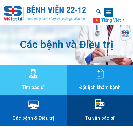
Tiếng Việt
▼
Các bệnh và Điều trị
Tìm bác sĩ
Đặt lịch khám bệnh
Các bệnh & Điều trị
Tư vấn bác sĩ