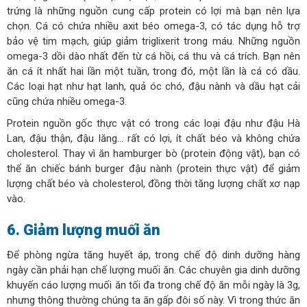
trứng là những nguồn cung cấp protein có lợi mà bạn nên lựa
chọn. Cá có chứa nhiều axit béo omega-3, có tác dụng hỗ trợ
bảo vệ tim mạch, giúp giảm triglixerit trong máu. Những nguồn
omega-3 dồi dào nhất đến từ cá hồi, cá thu và cá trích. Bạn nên
ăn cá ít nhất hai lần một tuần, trong đó, một lần là cá có dầu.
Các loại hạt như hạt lanh, quả óc chó, đậu nành và dầu hạt cải
cũng chứa nhiều omega-3.
Protein nguồn gốc thực vật có trong các loại đậu như đậu Hà
Lan, đậu thận, đậu lăng… rất có lợi, ít chất béo và không chứa
cholesterol. Thay vì ăn hamburger bò (protein động vật), bạn có
thể ăn chiếc bánh burger đậu nành (protein thực vật) để giảm
lượng chất béo và cholesterol, đồng thời tăng lượng chất xơ nạp
vào.
6. Giảm lượng muối ăn
Để phòng ngừa tăng huyết áp, trong chế độ dinh dưỡng hàng
ngày cần phải hạn chế lượng muối ăn. Các chuyên gia dinh dưỡng
khuyến cáo lượng muối ăn tối đa trong chế độ ăn mỗi ngày là 3g,
nhưng thông thường chúng ta ăn gấp đôi số này. Vì trong thức ăn