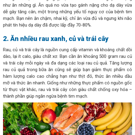
như ăn những gì. Ăn quá no vừa tạo gánh nặng cho dạ dày vừa
dễ gây tăng cân, một trong những yếu tố nguy cơ của bệnh tim
mạch. Bạn nên ăn chậm, nhai kỹ, chỉ ăn vừa đủ và ngưng khi não
phát tín hiệu dạ dày đã được lấp đầy 70-80%.
2. Ăn nhiều rau xanh, củ và trái cây
Rau, củ và trái cây là nguồn cung cấp vitamin và khoáng chất dồi
dào, lại ít calo, giàu chất xơ. Bạn cần ăn khoảng 500 gram rau củ
và trái cây mỗi ngày và đa dạng các loại rau củ quả. Tăng lượng
rau củ quả trong bữa ăn cũng sẽ giúp bạn giảm thực phẩm có
hàm lượng calo cao chẳng hạn như thịt đỏ, thức ăn nhiều dầu
mỡ và thức ăn nhanh. Giống như những thực phẩm có nguồn gốc
từ thực vật khác, rau và trái cây còn giàu chất chống oxy hóa –
thành phần giúp ngăn ngừa bệnh tim mạch.