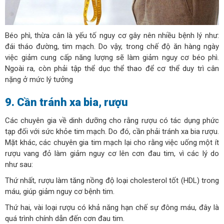
Béo phì, thừa cân là yếu tố nguy cơ gây nên nhiều bệnh lý như:
đái tháo đường, tim mạch. Do vậy, trong chế độ ăn hàng ngày
việc giảm cung cấp năng lượng sẽ làm giảm nguy cơ béo phì.
Ngoài ra, còn phải tập thể dục thể thao để cơ thể duy trì cân
nặng ở mức lý tưởng
9. Cần tránh xa bia, rượu
Các chuyên gia về dinh dưỡng cho rằng rượu có tác dụng phức
tạp đối với sức khỏe tim mạch. Do đó, cần phải tránh xa bia rượu.
Mặt khác, các chuyên gia tim mạch lại cho rằng việc uống một ít
rượu vang đỏ làm giảm nguy cơ lên cơn đau tim, vì các lý do
như sau:
Thứ nhất, rượu làm tăng nồng độ loại cholesterol tốt (HDL) trong
máu, giúp giảm nguy cơ bệnh tim.
Thứ hai, vài loại rượu có khả năng hạn chế sự đông máu, đây là
quá trình chính dẫn đến cơn đau tim.