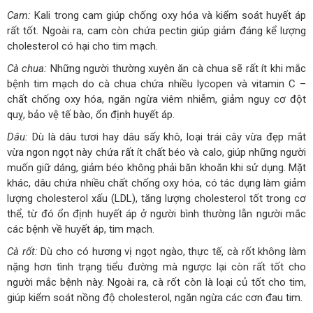
Cam:
Kali trong cam giúp chống oxy hóa và kiểm soát huyết áp
rất tốt. Ngoài ra, cam còn chứa pectin giúp giảm đáng kể lượng
cholesterol có hại cho tim mạch.
Cà chua:
Những người thường xuyên ăn cà chua sẽ rất ít khi mắc
bệnh tim mạch do cà chua chứa nhiều lycopen và vitamin C –
chất chống oxy hóa, ngăn ngừa viêm nhiễm, giảm nguy cơ đột
quỵ, bảo vệ tế bào, ổn định huyết áp.
Dâu:
Dù là dâu tươi hay dâu sấy khô, loại trái cây vừa đẹp mắt
vừa ngon ngọt này chứa rất ít chất béo và calo, giúp những người
muốn giữ dáng, giảm béo không phải băn khoăn khi sử dụng. Mặt
khác, dâu chứa nhiều chất chống oxy hóa, có tác dụng làm giảm
lượng cholesterol xấu (LDL), tăng lượng cholesterol tốt trong cơ
thể, từ đó ổn định huyết áp ở người bình thường lẫn người mắc
các bệnh về huyết áp, tim mạch.
Cà rốt:
Dù cho có hương vị ngọt ngào, thực tế, cà rốt không làm
nặng hơn tình trạng tiểu đường mà ngược lại còn rất tốt cho
người mắc bệnh này. Ngoài ra, cà rốt còn là loại củ tốt cho tim,
giúp kiểm soát nồng độ cholesterol, ngăn ngừa các cơn đau tim.