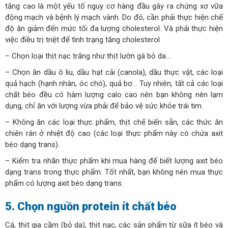
tăng cao là một yếu tố nguy cơ hàng đầu gây ra chứng xơ vữa
động mạch và bệnh lý mạch vành. Do đó, cần phải thực hiện chế
độ ăn giảm đến mức tối đa lượng cholesterol. Và phải thực hiện
việc điều trị triệt để tình trạng tăng cholesterol
– Chọn loại thịt nạc trắng như thịt lườn gà bỏ da…
– Chọn ăn dầu ô liu, dầu hạt cải (canola), dầu thực vật, các loại
quả hạch (hạnh nhân, óc chó), quả bơ… Tuy nhiên, tất cả các loại
chất béo đều có hàm lượng calo cao nên bạn không nên lạm
dụng, chỉ ăn với lượng vừa phải để bảo vệ sức khỏe trái tim.
– Không ăn các loại thực phẩm, thịt chế biến sẵn, các thức ăn
chiên rán ở nhiệt độ cao (các loại thực phẩm này có chứa axit
béo dạng trans).
– Kiểm tra nhãn thực phẩm khi mua hàng để biết lượng axit béo
dạng trans trong thực phẩm. Tốt nhất, bạn không nên mua thực
phẩm có lượng axit béo dạng trans.
5. Chọn nguồn protein ít chất béo
Cá, thịt gia cầm (bỏ da), thịt nạc, các sản phẩm từ sữa ít béo và