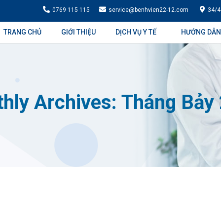
0769 115 115
service@benhvien22-12.com
34/4
TRANG CHỦ
GIỚI THIỆU
DỊCH VỤ Y TẾ
HƯỚNG DẪN
hly Archives: Tháng Bảy