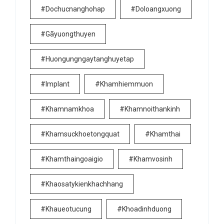
#dochucnanghohap
#doloangxuong
#gãyuongthuyen
#huongungngaytanghuyetap
#implant
#khamhiemmuon
#khamnamkhoa
#khamnoithankinh
#khamsuckhoetongquat
#khamthai
#khamthaingoaigio
#khamvosinh
#khaosatykienkhachhang
#khaueotucung
#khoadinhduong