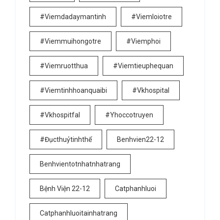
#viemdadaymantinh
#viemloiotre
#viemmuihongotre
#viemphoi
#viemruotthua
#viemtieuphequan
#viemtinhhoanquaibi
#vkhospital
#vkhospitfal
#yhoccotruyen
#đụcthuỷtinhthể
Benhvien22-12
Benhvientotnhatnhatrang
Bệnh Viện 22-12
Catphanhluoi
Catphanhluoitainhatrang