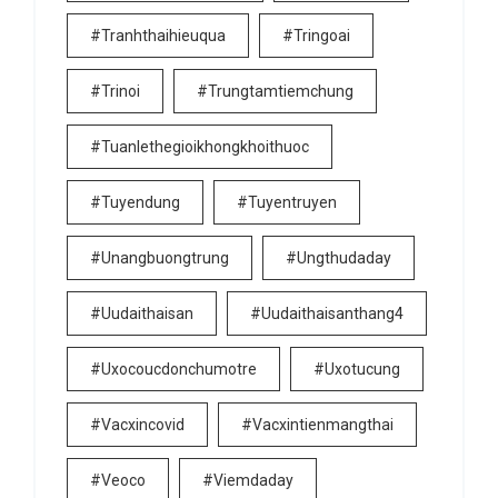
#tranhthaihieuqua
#tringoai
#trinoi
#trungtamtiemchung
#tuanlethegioikhongkhoithuoc
#tuyendung
#tuyentruyen
#unangbuongtrung
#ungthudaday
#uudaithaisan
#uudaithaisanthang4
#uxocoucdonchumotre
#uxotucung
#vacxincovid
#vacxintienmangthai
#veoco
#viemdaday