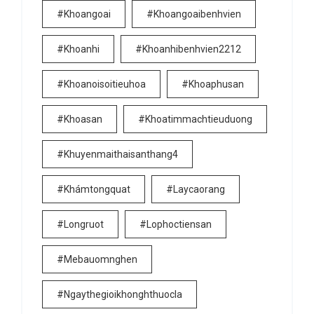
#khoangoai
#khoangoaibenhvien
#khoanhi
#khoanhibenhvien2212
#khoanoisoitieuhoa
#khoaphusan
#khoasan
#khoatimmachtieuduong
#khuyenmaithaisanthang4
#khámtongquat
#laycaorang
#longruot
#lophoctiensan
#mebauomnghen
#ngaythegioikhonghthuocla