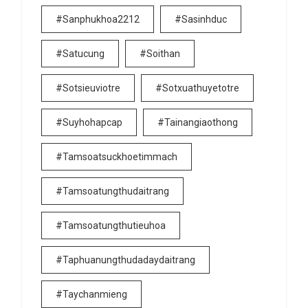
#sanphukhoa2212
#sasinhduc
#satucung
#soithan
#sotsieuviotre
#sotxuathuyetotre
#suyhohapcap
#tainangiaothong
#tamsoatsuckhoetimmach
#tamsoatungthudaitrang
#tamsoatungthutieuhoa
#taphuanungthudadaydaitrang
#taychanmieng