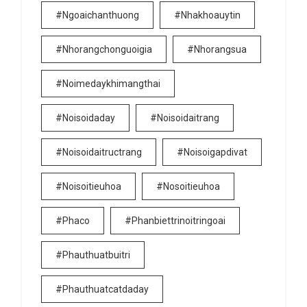
#ngoaichanthuong
#nhakhoauytin
#nhorangchonguoigia
#nhorangsua
#noimedaykhimangthai
#noisoidaday
#noisoidaitrang
#noisoidaitructrang
#noisoigapdivat
#noisoitieuhoa
#nosoitieuhoa
#phaco
#phanbiettrinoitringoai
#phauthuatbuitri
#phauthuatcatdaday