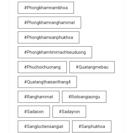
#phongkhamnamkhoa
#phongkhamranghammat
#phongkhamsanphukhoa
#phongkhamtimmachtieuduong
#phuchoichucnang
#quatangmebau
#quatangthaisanthang4
#ranghammat
#roiloangiacngu
#sadacon
#sadayron
#sangloctiensangiat
#sanphukhoa