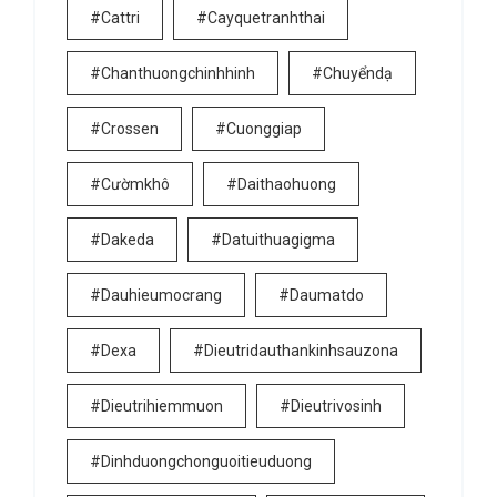
#cattri
#cayquetranhthai
#chanthuongchinhhinh
#chuyểndạ
#crossen
#cuonggiap
#cườmkhô
#daithaohuong
#dakeda
#datuithuagigma
#dauhieumocrang
#daumatdo
#dexa
#dieutridauthankinhsauzona
#dieutrihiemmuon
#dieutrivosinh
#dinhduongchonguoitieuduong