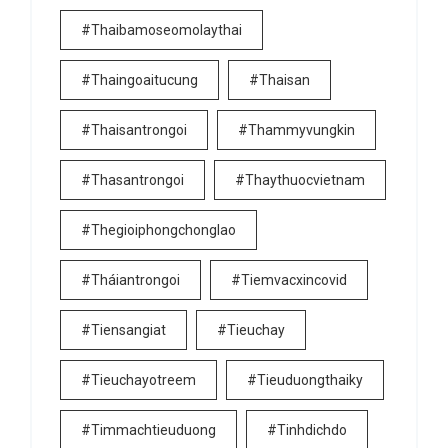
#thaibamoseomolaythai
#thaingoaitucung
#thaisan
#thaisantrongoi
#thammyvungkin
#thasantrongoi
#thaythuocvietnam
#thegioiphongchonglao
#tháiantrongoi
#tiemvacxincovid
#tiensangiat
#tieuchay
#tieuchayotreem
#tieuduongthaiky
#timmachtieuduong
#tinhdichdo