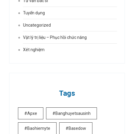
Tư vấn bác sĩ
Tuyển dụng
Uncategorized
Vật lý trị liệu – Phục hồi chức năng
Xét nghiệm
Tags
#apxe
#banghuyetsausinh
#baohiemyte
#basedow