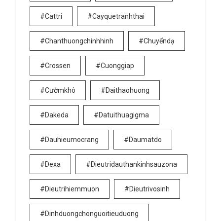
#cattri
#cayquetranhthai
#chanthuongchinhhinh
#chuyểndạ
#crossen
#cuonggiap
#cườmkhô
#daithaohuong
#dakeda
#datuithuagigma
#dauhieumocrang
#daumatdo
#dexa
#dieutridauthankinhsauzona
#dieutrihiemmuon
#dieutrivosinh
#dinhduongchonguoitieuduong