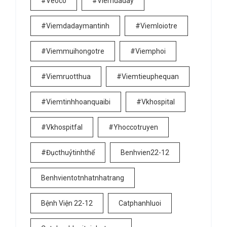
#veoco
#viemdaday
#viemdadaymantinh
#viemloiotre
#viemmuihongotre
#viemphoi
#viemruotthua
#viemtieuphequan
#viemtinhhoanquaibi
#vkhospital
#vkhospitfal
#yhoccotruyen
#đụcthuỷtinhthể
Benhvien22-12
Benhvientotnhatnhatrang
Bệnh Viện 22-12
Catphanhluoi