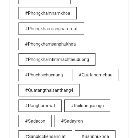
#phongkhamnamkhoa
#phongkhamranghammat
#phongkhamsanphukhoa
#phongkhamtimmachtieuduong
#phuchoichucnang
#quatangmebau
#quatangthaisanthang4
#ranghammat
#roiloangiacngu
#sadacon
#sadayron
#sangloctiensangiat
#sanphukhoa