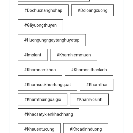
#dochucnanghohap
#doloangxuong
#gãyuongthuyen
#huongungngaytanghuyetap
#implant
#khamhiemmuon
#khamnamkhoa
#khamnoithankinh
#khamsuckhoetongquat
#khamthai
#khamthaingoaigio
#khamvosinh
#khaosatykienkhachhang
#khaueotucung
#khoadinhduong