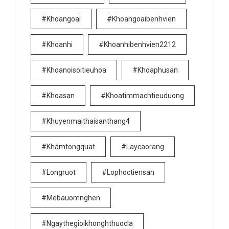
#khoangoai
#khoangoaibenhvien
#khoanhi
#khoanhibenhvien2212
#khoanoisoitieuhoa
#khoaphusan
#khoasan
#khoatimmachtieuduong
#khuyenmaithaisanthang4
#khámtongquat
#laycaorang
#longruot
#lophoctiensan
#mebauomnghen
#ngaythegioikhonghthuocla