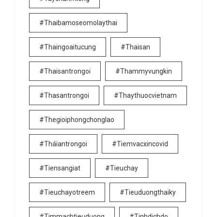
#thaibamoseomolaythai
#thaingoaitucung
#thaisan
#thaisantrongoi
#thammyvungkin
#thasantrongoi
#thaythuocvietnam
#thegioiphongchonglao
#tháiantrongoi
#tiemvacxincovid
#tiensangiat
#tieuchay
#tieuchayotreem
#tieuduongthaiky
#timmachtieuduong
#tinhdichdo