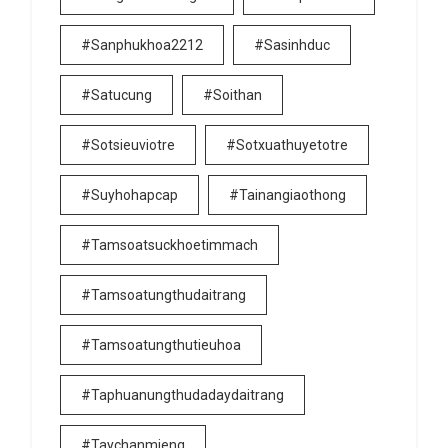
#sanphukhoa2212
#sasinhduc
#satucung
#soithan
#sotsieuviotre
#sotxuathuyetotre
#suyhohapcap
#tainangiaothong
#tamsoatsuckhoetimmach
#tamsoatungthudaitrang
#tamsoatungthutieuhoa
#taphuanungthudadaydaitrang
#taychanmieng