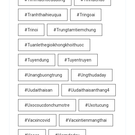
#tranhthaihieuqua
#tringoai
#trinoi
#trungtamtiemchung
#tuanlethegioikhongkhoithuoc
#tuyendung
#tuyentruyen
#unangbuongtrung
#ungthudaday
#uudaithaisan
#uudaithaisanthang4
#uxocoucdonchumotre
#uxotucung
#vacxincovid
#vacxintienmangthai