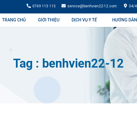
0769 115 115
service@benhvien22-12.com
34/4
TRANG CHỦ
GIỚI THIỆU
DỊCH VỤ Y TẾ
HƯỚNG DẪN
Tag : benhvien22-12