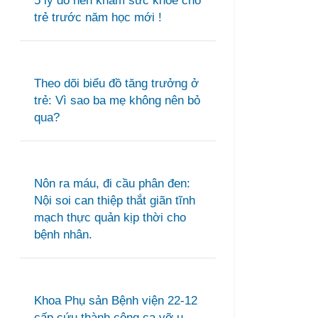
5 lý do nên khám sức khỏe cho
trẻ trước năm học mới !
Theo dõi biểu đồ tăng trưởng ở
trẻ: Vì sao ba mẹ không nên bỏ
qua?
Nôn ra máu, đi cầu phân đen:
Nội soi can thiệp thắt giãn tĩnh
mạch thực quản kịp thời cho
bệnh nhân.
Khoa Phụ sản Bệnh viện 22-12
cấp cứu thành công ca vỡ u