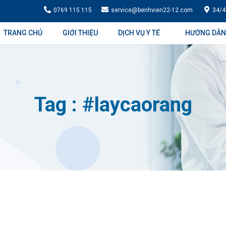
0769 115 115
service@benhvien22-12.com
34/4
TRANG CHỦ
GIỚI THIỆU
DỊCH VỤ Y TẾ
HƯỚNG DẪN
Tag : #laycaorang