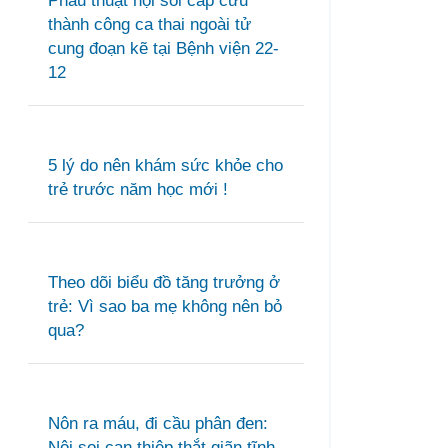
Phẫu thuật nội soi cấp cứu
thành công ca thai ngoài tử
cung đoạn kẽ tại Bệnh viện 22-
12
5 lý do nên khám sức khỏe cho
trẻ trước năm học mới !
Theo dõi biểu đồ tăng trưởng ở
trẻ: Vì sao ba mẹ không nên bỏ
qua?
Nôn ra máu, đi cầu phân đen:
Nội soi can thiệp thắt giãn tĩnh