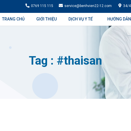
0769 115 115
service@benhvien22-12.com
34/4
TRANG CHỦ
GIỚI THIỆU
DỊCH VỤ Y TẾ
HƯỚNG DẪN
Tag : #thaisan