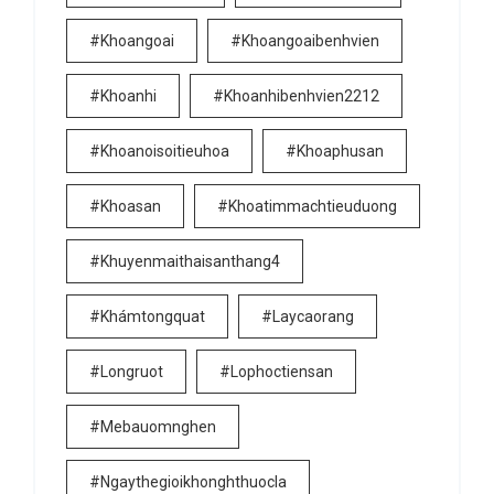
#khoangoai
#khoangoaibenhvien
#khoanhi
#khoanhibenhvien2212
#khoanoisoitieuhoa
#khoaphusan
#khoasan
#khoatimmachtieuduong
#khuyenmaithaisanthang4
#khámtongquat
#laycaorang
#longruot
#lophoctiensan
#mebauomnghen
#ngaythegioikhonghthuocla