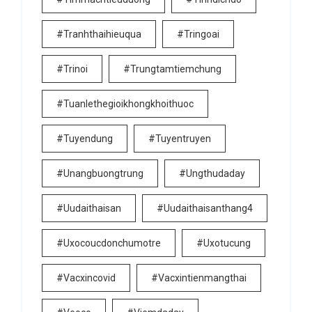
#tranhthaihieuqua
#tringoai
#trinoi
#trungtamtiemchung
#tuanlethegioikhongkhoithuoc
#tuyendung
#tuyentruyen
#unangbuongtrung
#ungthudaday
#uudaithaisan
#uudaithaisanthang4
#uxocoucdonchumotre
#uxotucung
#vacxincovid
#vacxintienmangthai