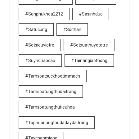
#sanphukhoa2212
#sasinhduc
#satucung
#soithan
#sotsieuviotre
#sotxuathuyetotre
#suyhohapcap
#tainangiaothong
#tamsoatsuckhoetimmach
#tamsoatungthudaitrang
#tamsoatungthutieuhoa
#taphuanungthudadaydaitrang
#taychanmieng