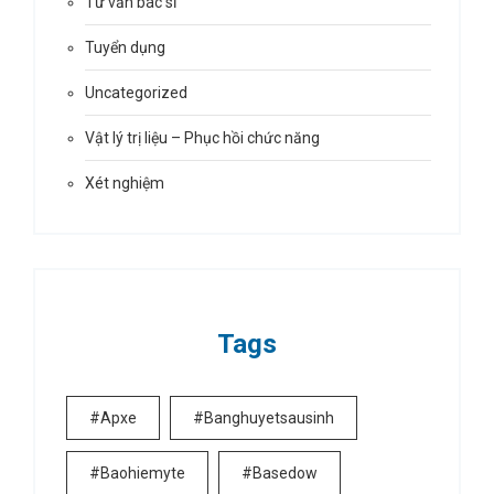
Tư vấn bác sĩ
Tuyển dụng
Uncategorized
Vật lý trị liệu – Phục hồi chức năng
Xét nghiệm
Tags
#apxe
#banghuyetsausinh
#baohiemyte
#basedow