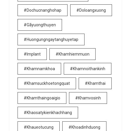
#dochucnanghohap
#doloangxuong
#gãyuongthuyen
#huongungngaytanghuyetap
#implant
#khamhiemmuon
#khamnamkhoa
#khamnoithankinh
#khamsuckhoetongquat
#khamthai
#khamthaingoaigio
#khamvosinh
#khaosatykienkhachhang
#khaueotucung
#khoadinhduong