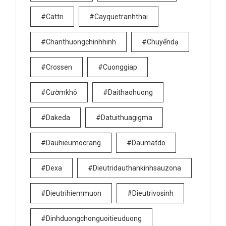
#cattri
#cayquetranhthai
#chanthuongchinhhinh
#chuyểndạ
#crossen
#cuonggiap
#cườmkhô
#daithaohuong
#dakeda
#datuithuagigma
#dauhieumocrang
#daumatdo
#dexa
#dieutridauthankinhsauzona
#dieutrihiemmuon
#dieutrivosinh
#dinhduongchonguoitieuduong