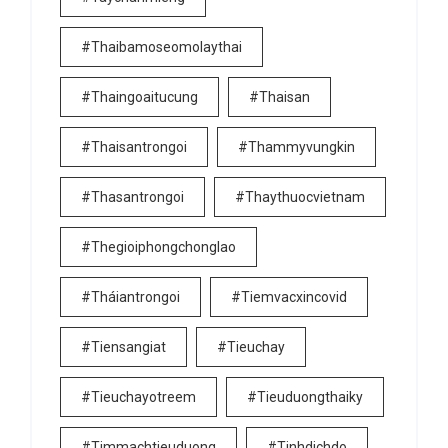
#thaibamoseomolaythai
#thaingoaitucung
#thaisan
#thaisantrongoi
#thammyvungkin
#thasantrongoi
#thaythuocvietnam
#thegioiphongchonglao
#tháiantrongoi
#tiemvacxincovid
#tiensangiat
#tieuchay
#tieuchayotreem
#tieuduongthaiky
#timmachtieuduong
#tinhdichdo