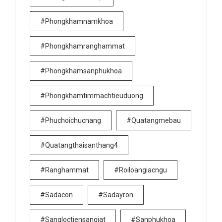
#phongkhamnamkhoa
#phongkhamranghammat
#phongkhamsanphukhoa
#phongkhamtimmachtieuduong
#phuchoichucnang
#quatangmebau
#quatangthaisanthang4
#ranghammat
#roiloangiacngu
#sadacon
#sadayron
#sangloctiensangiat
#sanphukhoa