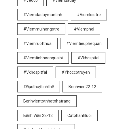
#veoco
#viemdaday
#viemdadaymantinh
#viemloiotre
#viemmuihongotre
#viemphoi
#viemruotthua
#viemtieuphequan
#viemtinhhoanquaibi
#vkhospital
#vkhospitfal
#yhoccotruyen
#đụcthuỷtinhthể
Benhvien22-12
Benhvientotnhatnhatrang
Bệnh Viện 22-12
Catphanhluoi