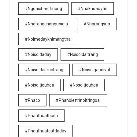
#ngoaichanthuong
#nhakhoauytin
#nhorangchonguoigia
#nhorangsua
#noimedaykhimangthai
#noisoidaday
#noisoidaitrang
#noisoidaitructrang
#noisoigapdivat
#noisoitieuhoa
#nosoitieuhoa
#phaco
#phanbiettrinoitringoai
#phauthuatbuitri
#phauthuatcatdaday