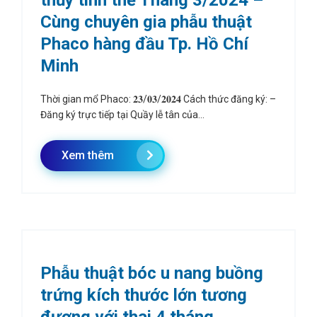
thủy tinh thể Tháng 3/2024 –
Cùng chuyên gia phẫu thuật
Phaco hàng đầu Tp. Hồ Chí
Minh
Thời gian mổ Phaco: 𝟐𝟑/𝟎𝟑/𝟐𝟎𝟐𝟒 Cách thức đăng ký: –
Đăng ký trực tiếp tại Quầy lễ tân của...
Xem thêm
Phẫu thuật bóc u nang buồng
trứng kích thước lớn tương