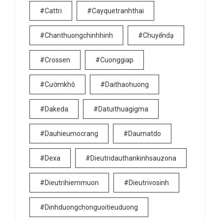
#cattri
#cayquetranhthai
#chanthuongchinhhinh
#chuyểndạ
#crossen
#cuonggiap
#cườmkhô
#daithaohuong
#dakeda
#datuithuagigma
#dauhieumocrang
#daumatdo
#dexa
#dieutridauthankinhsauzona
#dieutrihiemmuon
#dieutrivosinh
#dinhduongchonguoitieuduong