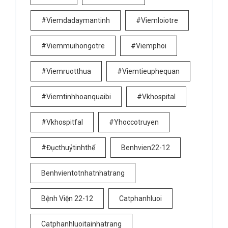
#viemdadaymantinh
#viemloiotre
#viemmuihongotre
#viemphoi
#viemruotthua
#viemtieuphequan
#viemtinhhoanquaibi
#vkhospital
#vkhospitfal
#yhoccotruyen
#đụcthuỷtinhthể
Benhvien22-12
Benhvientotnhatnhatrang
Bệnh Viện 22-12
Catphanhluoi
Catphanhluoitainhatrang