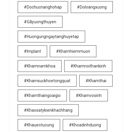
#dochucnanghohap
#doloangxuong
#gãyuongthuyen
#huongungngaytanghuyetap
#implant
#khamhiemmuon
#khamnamkhoa
#khamnoithankinh
#khamsuckhoetongquat
#khamthai
#khamthaingoaigio
#khamvosinh
#khaosatykienkhachhang
#khaueotucung
#khoadinhduong