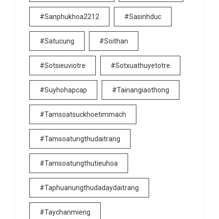
#sanphukhoa2212
#sasinhduc
#satucung
#soithan
#sotsieuviotre
#sotxuathuyetotre
#suyhohapcap
#tainangiaothong
#tamsoatsuckhoetimmach
#tamsoatungthudaitrang
#tamsoatungthutieuhoa
#taphuanungthudadaydaitrang
#taychanmieng