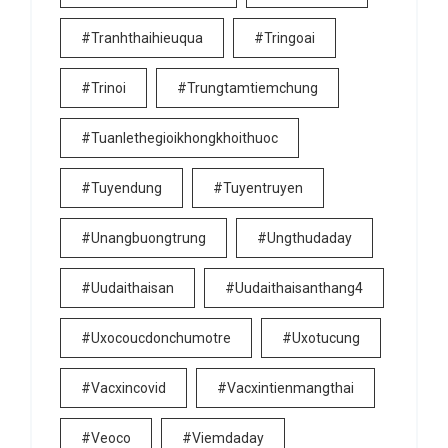
#tranhthaihieuqua
#tringoai
#trinoi
#trungtamtiemchung
#tuanlethegioikhongkhoithuoc
#tuyendung
#tuyentruyen
#unangbuongtrung
#ungthudaday
#uudaithaisan
#uudaithaisanthang4
#uxocoucdonchumotre
#uxotucung
#vacxincovid
#vacxintienmangthai
#veoco
#viemdaday