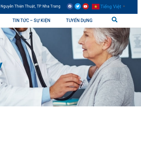
Tiếng Việt
 Nguyễn Thiện Thuật, TP. Nha Trang
▼
TIN TỨC – SỰ KIỆN
TUYỂN DỤNG
y