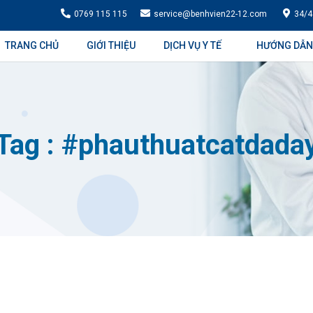
0769 115 115
service@benhvien22-12.com
34/4
TRANG CHỦ
GIỚI THIỆU
DỊCH VỤ Y TẾ
HƯỚNG DẪN
Tag : #phauthuatcatdada