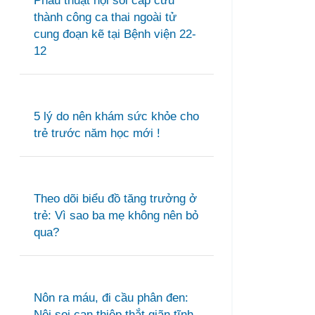
Phẫu thuật nội soi cấp cứu
thành công ca thai ngoài tử
cung đoạn kẽ tại Bệnh viện 22-
12
5 lý do nên khám sức khỏe cho
trẻ trước năm học mới !
Theo dõi biểu đồ tăng trưởng ở
trẻ: Vì sao ba mẹ không nên bỏ
qua?
Nôn ra máu, đi cầu phân đen:
Nội soi can thiệp thắt giãn tĩnh